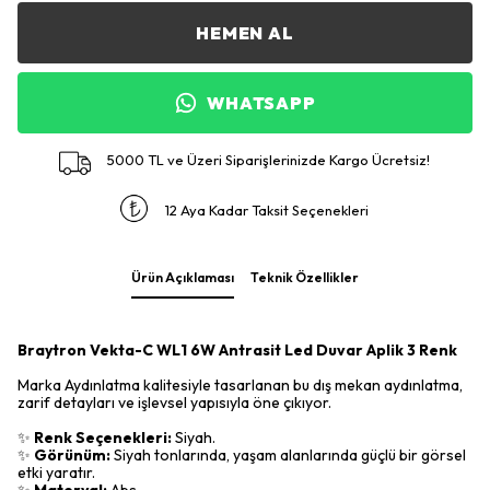
HEMEN AL
WHATSAPP
5000 TL ve Üzeri Siparişlerinizde Kargo Ücretsiz!
12 Aya Kadar Taksit Seçenekleri
Ürün Açıklaması
Teknik Özellikler
Braytron Vekta-C WL1 6W Antrasit Led Duvar Aplik 3 Renk
Marka Aydınlatma kalitesiyle tasarlanan bu dış mekan aydınlatma,
zarif detayları ve işlevsel yapısıyla öne çıkıyor.
✨
Renk Seçenekleri:
Siyah.
✨
Görünüm:
Siyah tonlarında, yaşam alanlarında güçlü bir görsel
etki yaratır.