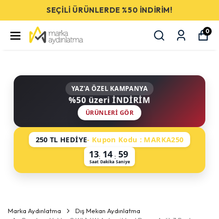
SEÇİLİ ÜRÜNLERDE %50 İNDİRİM!
0
YAZ'A ÖZEL KAMPANYA
%50 üzeri İNDİRİM
ÜRÜNLERI GÖR
250 TL HEDİYE
- Kupon Kodu : MARKA250
13
14
59
:
:
Saat
Dakika
Saniye
Marka Aydınlatma
Dış Mekan Aydınlatma