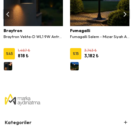
Braytron
Fumagalli
Braytron Vekta-D WL1 9W Antrasit Led Duvar Aplik 3 Renk
Fumagalli Salem - Mizar Siyah Armatür 8,5W
1,487 ₺
3,743 ₺
%
45
%
15
818 ₺
3,182 ₺
Kategoriler