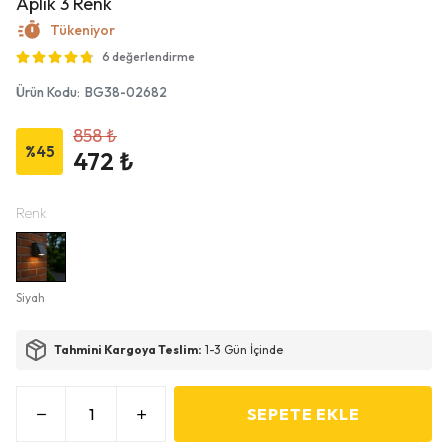
Aplik 3 Renk
Tükeniyor
6 değerlendirme
Ürün Kodu
:
BG38-02682
858 ₺
%
45
472 ₺
Renk
Siyah
Tahmini Kargoya Teslim:
1-3 Gün İçinde
SEPETE EKLE