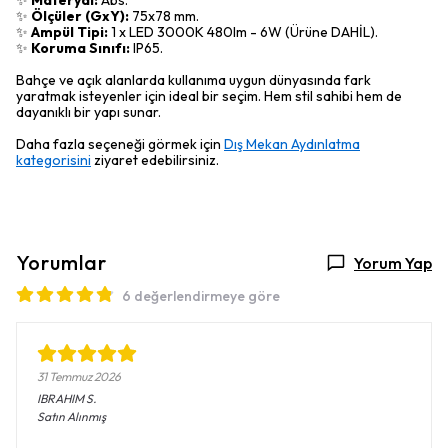
✨
Materyal:
Abs.
✨
Ölçüler (GxY):
75x78 mm.
✨
Ampül Tipi:
1 x LED 3000K 480lm - 6W (Ürüne DAHİL).
✨
Koruma Sınıfı:
IP65.
Bahçe ve açık alanlarda kullanıma uygun dünyasında fark
yaratmak isteyenler için ideal bir seçim. Hem stil sahibi hem de
dayanıklı bir yapı sunar.
Daha fazla seçeneği görmek için
Dış Mekan Aydınlatma
kategorisini
ziyaret edebilirsiniz.
Yorumlar
Yorum Yap
6 değerlendirmeye göre
31 Temmuz 2026
IBRAHIM
S.
Satın Alınmış