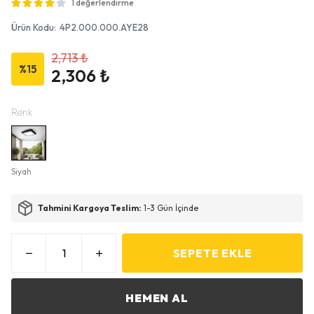
1 değerlendirme
Ürün Kodu
:
4P2.000.000.AYE28
2,713 ₺
%
15
2,306 ₺
Renk
Siyah
Tahmini Kargoya Teslim:
1-3 Gün İçinde
SEPETE EKLE
HEMEN AL