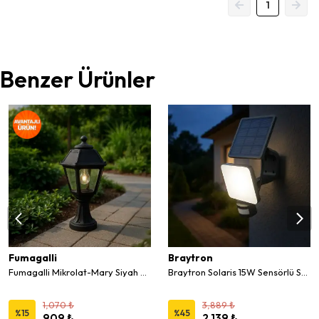
1
Benzer Ürünler
Fumagalli
Braytron
Fumagalli Mikrolat-Mary Siyah Bahçe Baba E27
Braytron Solaris 15W Sensörlü Solar Led Projektör 3CCT
1,070 ₺
3,889 ₺
%
15
%
45
909 ₺
2,139 ₺