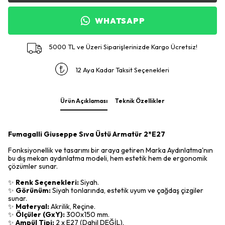
WHATSAPP
5000 TL ve Üzeri Siparişlerinizde Kargo Ücretsiz!
12 Aya Kadar Taksit Seçenekleri
Ürün Açıklaması
Teknik Özellikler
Fumagalli Giuseppe Sıva Üstü Armatür 2*E27
Fonksiyonellik ve tasarımı bir araya getiren Marka Aydınlatma'nın
bu dış mekan aydınlatma modeli, hem estetik hem de ergonomik
çözümler sunar.
✨
Renk Seçenekleri:
Siyah.
✨
Görünüm:
Siyah tonlarında, estetik uyum ve çağdaş çizgiler
sunar.
✨
Materyal:
Akrilik, Reçine.
✨
Ölçüler (GxY):
300x150 mm.
✨
Ampül Tipi:
2 x E27 (Dahil DEĞİL).