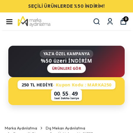
SEÇİLİ ÜRÜNLERDE %50 İNDİRİM!
0
YAZ'A ÖZEL KAMPANYA
%50 üzeri İNDİRİM
ÜRÜNLERI GÖR
250 TL HEDİYE
- Kupon Kodu : MARKA250
00
55
49
:
:
Saat
Dakika
Saniye
Marka Aydınlatma
Dış Mekan Aydınlatma