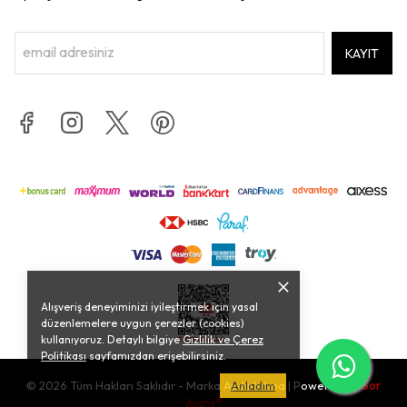
KAYIT
Alışveriş deneyiminizi iyileştirmek için yasal
düzenlemelere uygun çerezler (cookies)
kullanıyoruz. Detaylı bilgiye
Gizlilik ve Çerez
Politikası
sayfamızdan erişebilirsiniz.
© 2026 Tüm Hakları Saklıdır - Marka Aydınlatma | Powered by
Anladım
Sor
Ajans®