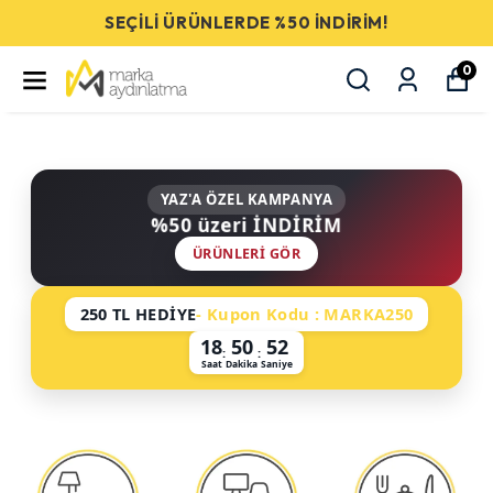
SEÇİLİ ÜRÜNLERDE %50 İNDİRİM!
0
YAZ'A ÖZEL KAMPANYA
%50 üzeri İNDİRİM
ÜRÜNLERI GÖR
250 TL HEDİYE
- Kupon Kodu : MARKA250
18
50
52
:
:
Saat
Dakika
Saniye