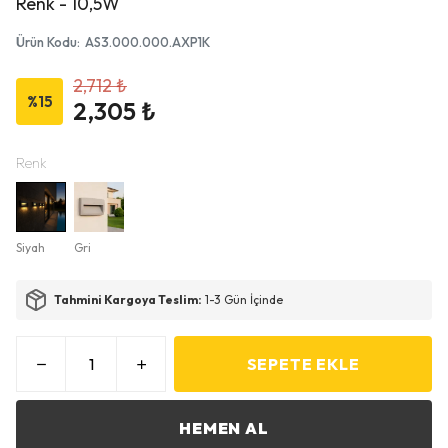
Renk - 10,5W
Ürün Kodu
:
AS3.000.000.AXP1K
2,712 ₺
%
15
2,305 ₺
Renk
Siyah
Gri
Tahmini Kargoya Teslim:
1-3 Gün İçinde
SEPETE EKLE
HEMEN AL