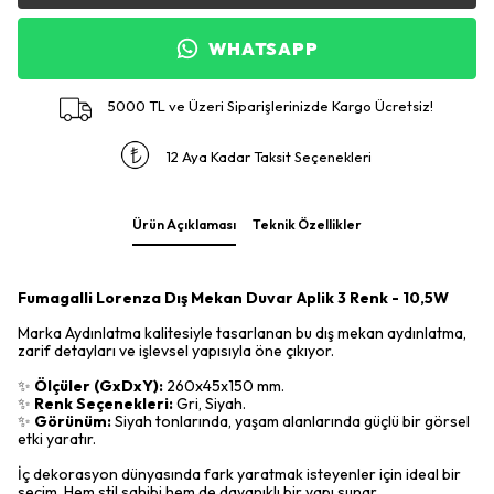
WHATSAPP
5000 TL ve Üzeri Siparişlerinizde Kargo Ücretsiz!
12 Aya Kadar Taksit Seçenekleri
Ürün Açıklaması
Teknik Özellikler
Fumagalli Lorenza Dış Mekan Duvar Aplik 3 Renk - 10,5W
Marka Aydınlatma kalitesiyle tasarlanan bu dış mekan aydınlatma,
zarif detayları ve işlevsel yapısıyla öne çıkıyor.
✨
Ölçüler (GxDxY):
260x45x150 mm.
✨
Renk Seçenekleri:
Gri, Siyah.
✨
Görünüm:
Siyah tonlarında, yaşam alanlarında güçlü bir görsel
etki yaratır.
İç dekorasyon dünyasında fark yaratmak isteyenler için ideal bir
seçim. Hem stil sahibi hem de dayanıklı bir yapı sunar.