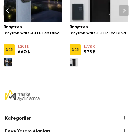
Braytron
Braytron
Braytron Walls-A-ELP Led Duvar Aplik 15W 3000K
Braytron Walls-B-ELP Led Duvar Aplik Sensörlü 20W
1,201 ₺
1,778 ₺
%
45
%
45
660 ₺
978 ₺
Kategoriler
Ev ve Yaşam Alanları