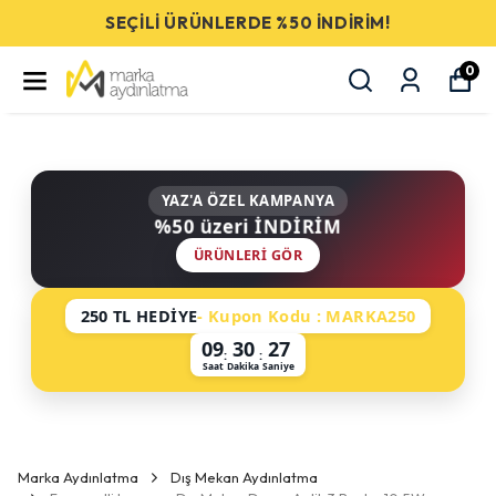
SEÇİLİ ÜRÜNLERDE %50 İNDİRİM!
0
YAZ'A ÖZEL KAMPANYA
%50 üzeri İNDİRİM
ÜRÜNLERI GÖR
250 TL HEDİYE
- Kupon Kodu : MARKA250
09
30
27
:
:
Saat
Dakika
Saniye
Marka Aydınlatma
Dış Mekan Aydınlatma