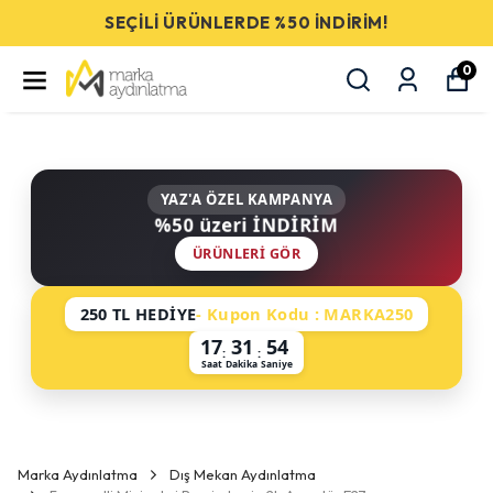
SEÇİLİ ÜRÜNLERDE %50 İNDİRİM!
0
YAZ'A ÖZEL KAMPANYA
%50 üzeri İNDİRİM
ÜRÜNLERI GÖR
250 TL HEDİYE
- Kupon Kodu : MARKA250
17
31
53
:
:
Saat
Dakika
Saniye
Marka Aydınlatma
Dış Mekan Aydınlatma