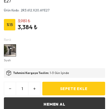
E27
Ürün Kodu
:
2R3.612.X20.AYE27
3,981 ₺
%
15
3,384 ₺
Renk
Siyah
Tahmini Kargoya Teslim:
1-3 Gün İçinde
SEPETE EKLE
HEMEN AL