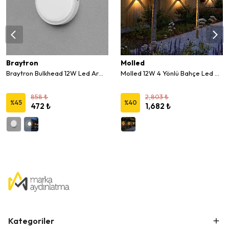
Braytron
Molled
Braytron Bulkhead 12W Led Armatür 3 Renk
Molled 12W 4 Yönlü Bahçe Led Duvar Aplik
858 ₺
2,803 ₺
%
45
%
40
472 ₺
1,682 ₺
Kategoriler