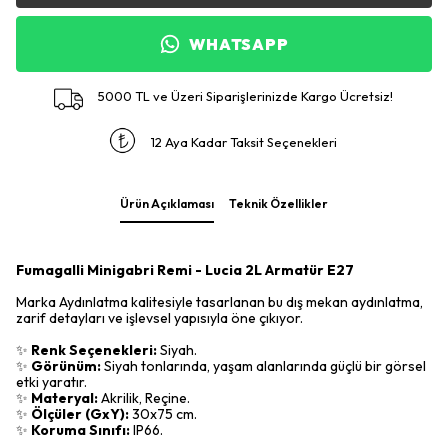
WHATSAPP
5000 TL ve Üzeri Siparişlerinizde Kargo Ücretsiz!
12 Aya Kadar Taksit Seçenekleri
Ürün Açıklaması
Teknik Özellikler
Fumagalli Minigabri Remi - Lucia 2L Armatür E27
Marka Aydınlatma kalitesiyle tasarlanan bu dış mekan aydınlatma,
zarif detayları ve işlevsel yapısıyla öne çıkıyor.
✨
Renk Seçenekleri:
Siyah.
✨
Görünüm:
Siyah tonlarında, yaşam alanlarında güçlü bir görsel
etki yaratır.
✨
Materyal:
Akrilik, Reçine.
✨
Ölçüler (GxY):
30x75 cm.
✨
Koruma Sınıfı:
IP66.