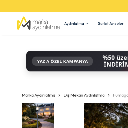
Aydınlatma
Sarkıt Avizeler
%50 üze
YAZ'A ÖZEL KAMPANYA
İNDİRİ
Marka Aydınlatma
Dış Mekan Aydınlatma
Fumagal