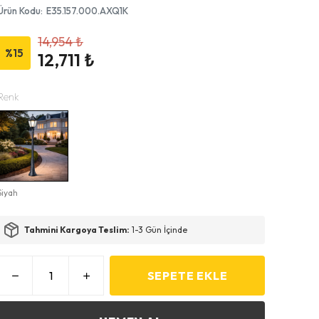
Ürün Kodu
:
E35.157.000.AXQ1K
14,954 ₺
%
15
12,711 ₺
Renk
Siyah
Tahmini Kargoya Teslim:
1-3 Gün İçinde
SEPETE EKLE