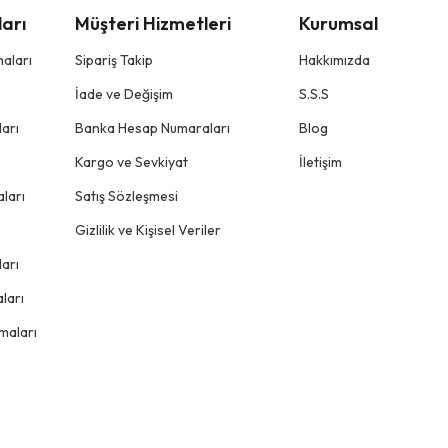
arı
Müşteri Hizmetleri
Kurumsal
aları
Sipariş Takip
Hakkımızda
İade ve Değişim
S.S.S
arı
Banka Hesap Numaraları
Blog
Kargo ve Sevkiyat
İletişim
ları
Satış Sözleşmesi
Gizlilik ve Kişisel Veriler
arı
ları
maları