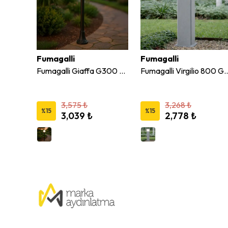
Fumagalli
Fumagalli
Fumagalli 1,7W Teresa 2L 50 Siyah Buzlu Spot
Fumagalli Giaffa G300 Siyah Bahçe Armatür E27
Fumagalli Virgilio 800 Gri
3,575 ₺
3,268 ₺
%
15
%
15
3,039 ₺
2,778 ₺