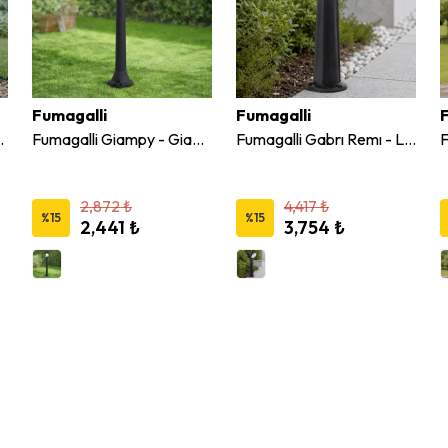
Fumagalli
Fumagalli
 Armatür 8,5W
Fumagalli Giampy - Giaffa Siyah Opal Armatür 8,5W
Fumagalli Gabrı Remı - Lucia 2L Direk E27
2,872 ₺
4,417 ₺
%
15
%
15
2,441 ₺
3,754 ₺