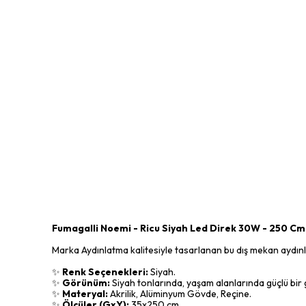
Fumagalli Noemi - Ricu Siyah Led Direk 30W - 250 Cm
Marka Aydınlatma kalitesiyle tasarlanan bu dış mekan aydınlat
✨
Renk Seçenekleri:
Siyah.
✨
Görünüm:
Siyah tonlarında, yaşam alanlarında güçlü bir g
✨
Materyal:
Akrilik, Alüminyum Gövde, Reçine.
✨
Ölçüler (GxY):
35x250 cm.