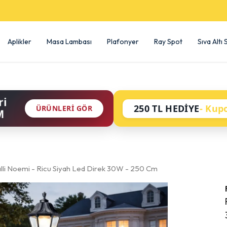
SEÇİLİ ÜRÜNLERDE %50 İNDİRİM!
Aplikler
Masa Lambası
Plafonyer
Ray Spot
Sıva Altı
ri
250 TL HEDİYE
- Kup
ÜRÜNLERI GÖR
M
li Noemi - Ricu Siyah Led Direk 30W - 250 Cm