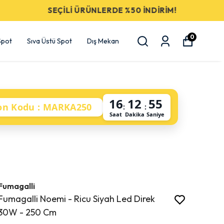
0
 Spot
Sıva Üstü Spot
Dış Mekan
16
12
55
on Kodu : MARKA250
:
:
Saat
Dakika
Saniye
Fumagalli
Fumagalli Noemi - Ricu Siyah Led Direk
30W - 250 Cm