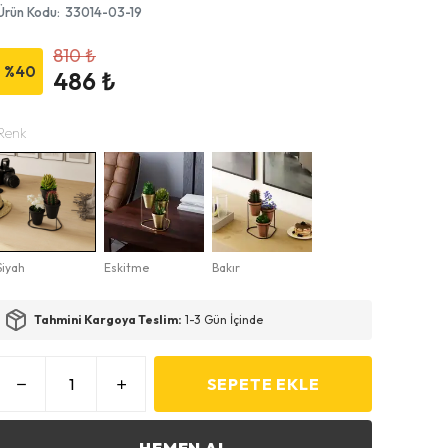
Ürün Kodu
:
33014-03-19
810 ₺
%
40
486 ₺
Renk
Siyah
Eskitme
Bakır
Tahmini Kargoya Teslim:
1-3 Gün İçinde
SEPETE EKLE