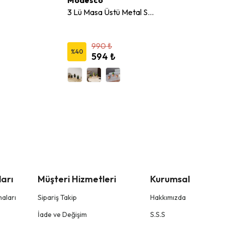
Modesco
3 Lü Masa Üstü Metal Saksılık
990 ₺
%
40
594 ₺
arı
Müşteri Hizmetleri
Kurumsal
aları
Sipariş Takip
Hakkımızda
İade ve Değişim
S.S.S