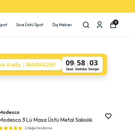
0
 Spot
Sıva Üstü Spot
Dış Mekan
09
58
02
on Kodu : MARKA250
:
:
Saat
Dakika
Saniye
Modesco
Modesco 3 Lü Masa Üstü Metal Saksılık
2 değerlendirme