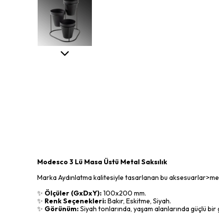
Modesco 3 Lü Masa Üstü Metal Saksılık
Marka Aydınlatma kalitesiyle tasarlanan bu aksesuarlar>metal 
✨
Ölçüler (GxDxY):
100x200 mm.
✨
Renk Seçenekleri:
Bakır, Eskitme, Siyah.
✨
Görünüm:
Siyah tonlarında, yaşam alanlarında güçlü bir g