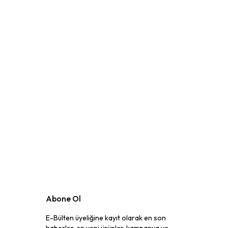
Abone Ol
E-Bülten üyeliğine kayıt olarak en son
haberler, en yeni ürünler, kampanya ve