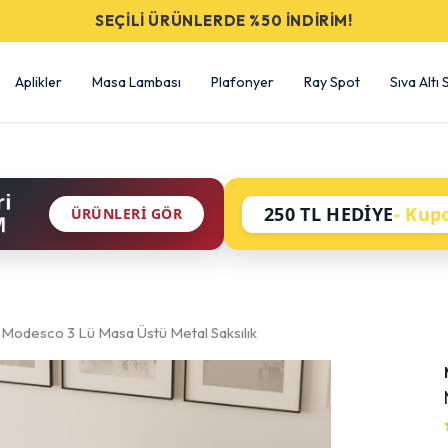
SEÇİLİ ÜRÜNLERDE %50 İNDİRİM!
Aplikler
Masa Lambası
Plafonyer
Ray Spot
Sıva Altı
ri
250 TL HEDİYE
- Kup
ÜRÜNLERI GÖR
M
Modesco 3 Lü Masa Üstü Metal Saksılık