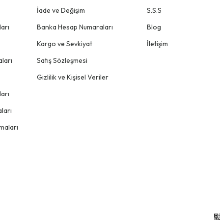
İade ve Değişim
S.S.S
arı
Banka Hesap Numaraları
Blog
Kargo ve Sevkiyat
İletişim
ları
Satış Sözleşmesi
Gizlilik ve Kişisel Veriler
arı
ları
maları