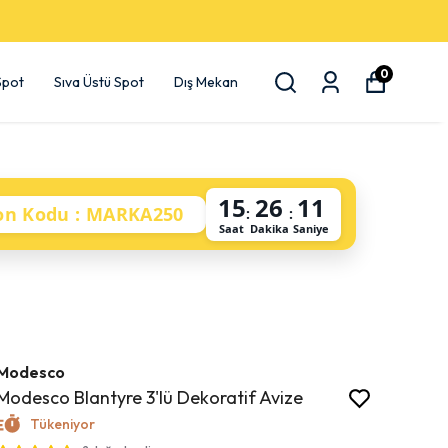
0
 Spot
Sıva Üstü Spot
Dış Mekan
15
26
10
on Kodu : MARKA250
:
:
Saat
Dakika
Saniye
Modesco
Modesco Blantyre 3'lü Dekoratif Avize
Tükeniyor