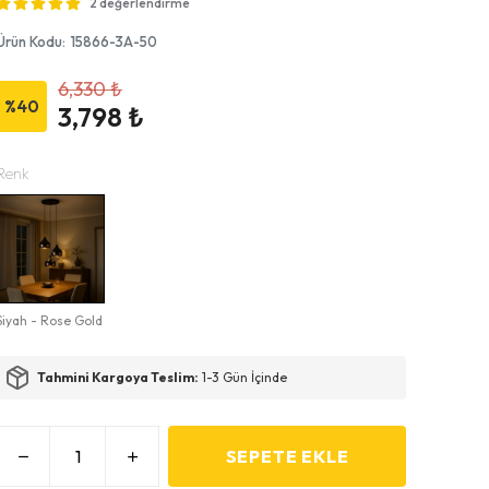
2 değerlendirme
Ürün Kodu
:
15866-3A-50
6,330 ₺
%
40
3,798 ₺
Renk
Siyah - Rose Gold
Tahmini Kargoya Teslim:
1-3 Gün İçinde
SEPETE EKLE