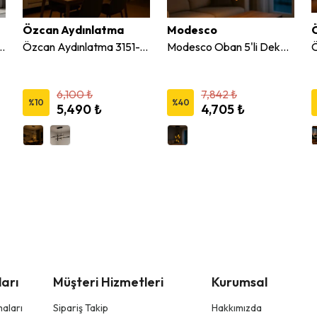
Özcan Aydınlatma
Modesco
axii 7'Li Led Avize 2910-7A
Özcan Aydınlatma 3151-A Dekoratif Çubuklu Led Avize
Modesco Oban 5'li Dekoratif Avize
6,100 ₺
7,842 ₺
%
10
%
40
5,490 ₺
4,705 ₺
arı
Müşteri Hizmetleri
Kurumsal
aları
Sipariş Takip
Hakkımızda