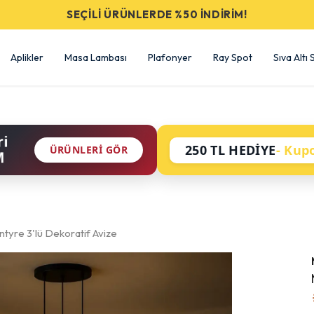
📦 5000 TL ÜCRETSİZ KARGO! 📦
Aplikler
Masa Lambası
Plafonyer
Ray Spot
Sıva Altı
ri
250 TL HEDİYE
- Kup
ÜRÜNLERI GÖR
M
tyre 3'lü Dekoratif Avize