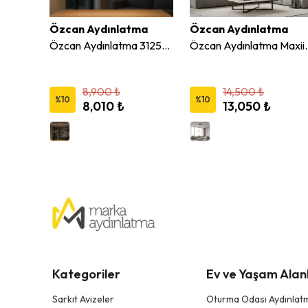
ma
Özcan Aydınlatma
Özcan Aydınlatma
Özcan Aydınlatma 2817-5AS 5'li Sıralı Dekoratif Led Avize
Özcan Aydınlatma 3125-5AS Dekoratif 5'li Siyah Sarkıt Avize
Özcan Aydınlatma M
8,900 ₺
14,500 ₺
%
10
%
10
8,010 ₺
13,050 ₺
Kategoriler
Ev ve Yaşam Alanl
Sarkıt Avizeler
Oturma Odası Aydınlatm