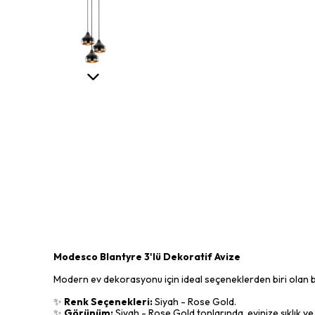
Modesco Blantyre 3'lü Dekoratif Avize
Modern ev dekorasyonu için ideal seçeneklerden biri olan bu
✨
Renk Seçenekleri:
Siyah - Rose Gold.
✨
Görünüm:
Siyah - Rose Gold tonlarında, evinize şıklık ve