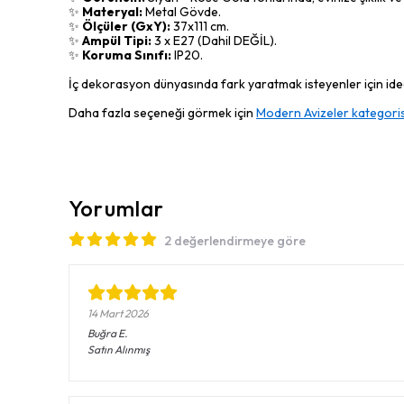
✨
Materyal:
Metal Gövde.
✨
Ölçüler (GxY):
37x111 cm.
✨
Ampül Tipi:
3 x E27 (Dahil DEĞİL).
✨
Koruma Sınıfı:
IP20.
İç dekorasyon dünyasında fark yaratmak isteyenler için ideal
Daha fazla seçeneği görmek için
Modern Avizeler kategoris
Yorumlar
2 değerlendirmeye göre
14 Mart 2026
Buğra
E.
Satın Alınmış