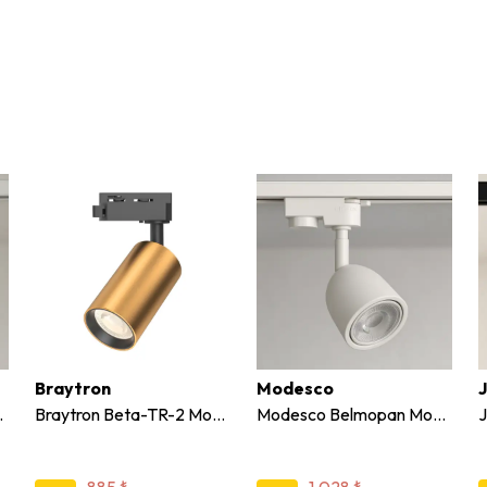
Braytron
Modesco
J
rlak Ray Spot
Braytron Beta-TR-2 Monofaze Soketli Ray Spot
Modesco Belmopan Monofaze Soketli Yuvarlak Ray Spot