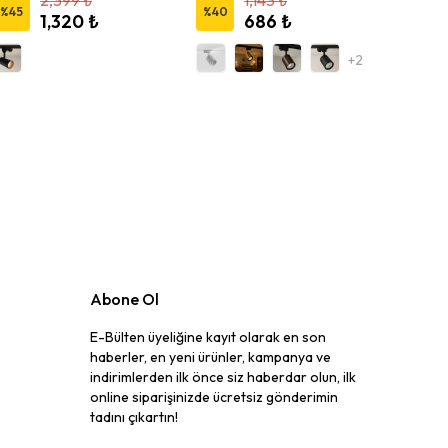
2,399 ₺
1,143 ₺
%
45
%
40
%
40
1,320 ₺
686 ₺
+2
Abone Ol
E-Bülten üyeliğine kayıt olarak en son
haberler, en yeni ürünler, kampanya ve
indirimlerden ilk önce siz haberdar olun, ilk
online siparişinizde ücretsiz gönderimin
tadını çıkartın!