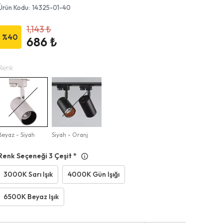
Ürün Kodu
:
14325-01-40
1,143 ₺
%
40
686 ₺
Renk
Beyaz - Siyah
Siyah - Oranj
Renk Seçeneği 3 Çeşit
*
3000K Sarı Işık
4000K Gün Işığı
6500K Beyaz Işık