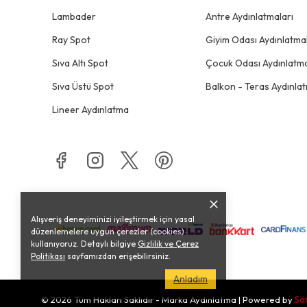
Lambader
Antre Aydınlatmaları
Ray Spot
Giyim Odası Aydınlatmal
Sıva Altı Spot
Çocuk Odası Aydınlatma
Sıva Üstü Spot
Balkon - Teras Aydınlat
Lineer Aydınlatma
Alışveriş deneyiminizi iyileştirmek için yasal
düzenlemelere uygun çerezler (cookies)
kullanıyoruz. Detaylı bilgiye
Gizlilik ve Çerez
Politikası
sayfamızdan erişebilirsiniz.
Anladım
© 2026 Tüm Hakları Saklıdır - Marka Aydınlatma | Powered by
So