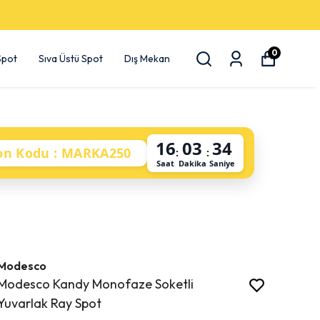
0
 Spot
Sıva Üstü Spot
Dış Mekan
16
03
33
on Kodu : MARKA250
:
:
Saat
Dakika
Saniye
Modesco
Modesco Kandy Monofaze Soketli
Yuvarlak Ray Spot