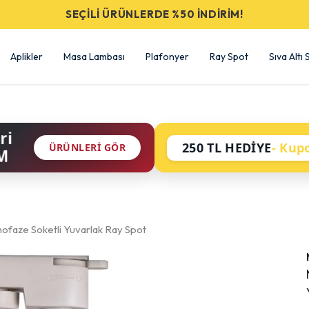
SEÇİLİ ÜRÜNLERDE %50 İNDİRİM!
Aplikler
Masa Lambası
Plafonyer
Ray Spot
Sıva Altı
ri
250 TL HEDİYE
- Kup
ÜRÜNLERI GÖR
M
faze Soketli Yuvarlak Ray Spot