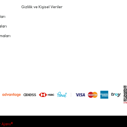
Gizlilik ve Kişisel Veriler
arı
ları
maları
r Ajans®