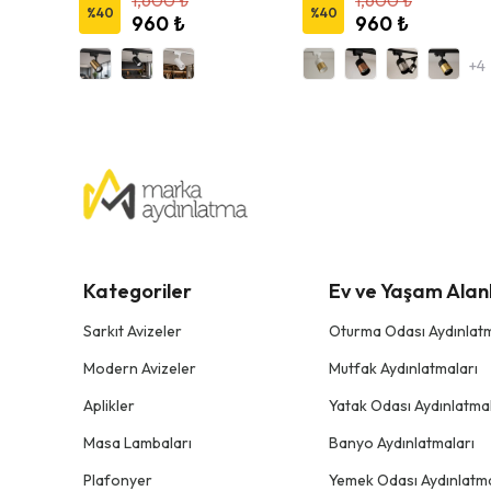
1,600 ₺
1,600 ₺
%
40
%
40
960 ₺
960 ₺
+4
Kategoriler
Ev ve Yaşam Alanl
Sarkıt Avizeler
Oturma Odası Aydınlatm
Modern Avizeler
Mutfak Aydınlatmaları
Aplikler
Yatak Odası Aydınlatmal
Masa Lambaları
Banyo Aydınlatmaları
Plafonyer
Yemek Odası Aydınlatma