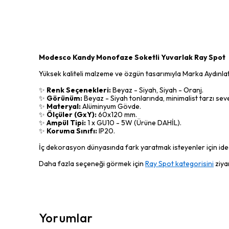
Modesco Kandy Monofaze Soketli Yuvarlak Ray Spot
Yüksek kaliteli malzeme ve özgün tasarımıyla Marka Aydınlatm
✨
Renk Seçenekleri:
Beyaz - Siyah, Siyah - Oranj.
✨
Görünüm:
Beyaz - Siyah tonlarında, minimalist tarzı seven
✨
Materyal:
Alüminyum Gövde.
✨
Ölçüler (GxY):
60x120 mm.
✨
Ampül Tipi:
1 x GU10 - 5W (Ürüne DAHİL).
✨
Koruma Sınıfı:
IP20.
İç dekorasyon dünyasında fark yaratmak isteyenler için ideal
Daha fazla seçeneği görmek için
Ray Spot kategorisini
ziyar
Yorumlar