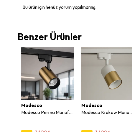
Bu ürün için henüz yorum yapılmamış.
Benzer Ürünler
Modesco
Modesco
Jupiter 7W Monofaze Soketli Hareketli Ray Spot LR659
Modesco Perma Monofaze Soketli Ray Spot
Modesco Krakow Monofaze Soketli Yuva