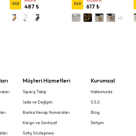
885 ₺
1,028 ₺
%
45
%
40
487 ₺
617 ₺
+3
arı
Müşteri Hizmetleri
Kurumsal
aları
Sipariş Takip
Hakkımızda
İade ve Değişim
S.S.S
arı
Banka Hesap Numaraları
Blog
Kargo ve Sevkiyat
İletişim
ları
Satış Sözleşmesi