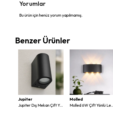
Yorumlar
Bu ürün için henüz yorum yapılmamış.
Benzer Ürünler
Jupiter
Molled
Jupiter Dış Mekan Tek Yönlü Antrasit Duvar Aplik JW936 AN
Jupiter Dış Mekan Çift Yönlü Antrasit Duvar Aplik JW937 AN
Molled 6W Çift Yönlü Led