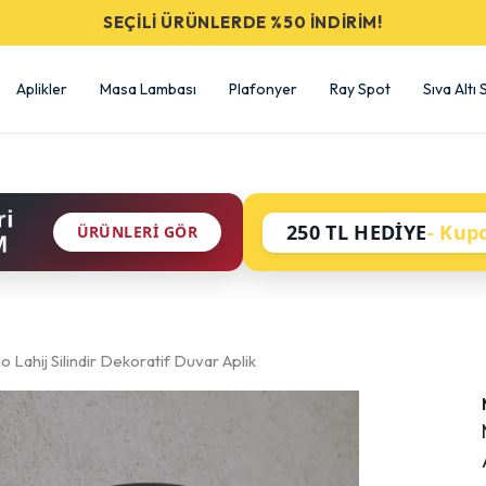
SEÇİLİ ÜRÜNLERDE %50 İNDİRİM!
Aplikler
Masa Lambası
Plafonyer
Ray Spot
Sıva Altı
ri
250 TL HEDİYE
- Kup
ÜRÜNLERI GÖR
M
Lahij Silindir Dekoratif Duvar Aplik