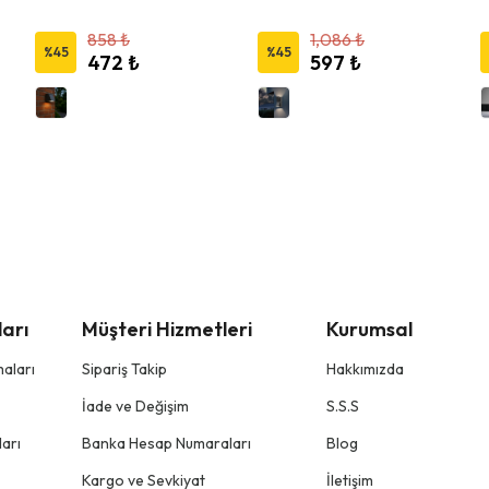
858 ₺
1,086 ₺
%
45
%
45
472 ₺
597 ₺
arı
Müşteri Hizmetleri
Kurumsal
aları
Sipariş Takip
Hakkımızda
İade ve Değişim
S.S.S
arı
Banka Hesap Numaraları
Blog
Kargo ve Sevkiyat
İletişim