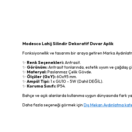
Modesco Lahij Silindir Dekoratif Duvar Aplik
Fonksiyonellik ve tasarımı bir araya getiren Marka Aydınla
✨
Renk Seçenekleri:
Antrasit.
✨
Görünüm:
Antrasit tonlarında, estetik uyum ve çağdaş çi
✨
Materyal:
Paslanmaz Çelik Gövde.
✨
Ölçüler (GxY):
60x95 mm.
✨
Ampül Tipi:
1 x GU10 - 5W (Dahil DEĞİL).
✨
Koruma Sınıfı:
IP54.
Bahçe ve açık alanlarda kullanıma uygun dünyasında fark yara
Daha fazla seçeneği görmek için
Dış Mekan Aydınlatma kate