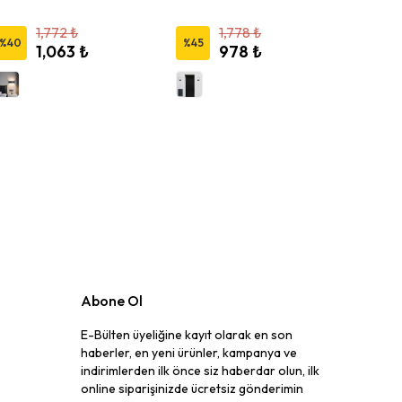
1,772 ₺
1,778 ₺
%
40
%
45
%
45
1,063 ₺
978 ₺
Abone Ol
E-Bülten üyeliğine kayıt olarak en son
haberler, en yeni ürünler, kampanya ve
indirimlerden ilk önce siz haberdar olun, ilk
online siparişinizde ücretsiz gönderimin