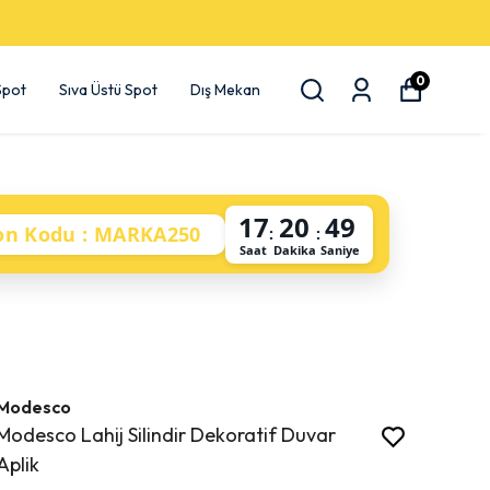
0
 Spot
Sıva Üstü Spot
Dış Mekan
17
20
48
on Kodu : MARKA250
:
:
Saat
Dakika
Saniye
Modesco
Modesco Lahij Silindir Dekoratif Duvar
Aplik