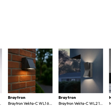
Braytron
Braytron
 Duvar Aplik
Braytron Vekta-C WL1 6W Antrasit Led Duvar Aplik 3 Renk
Braytron Vekta-C WL2 12W Antrasit Led Duvar Siyah 3 Renk