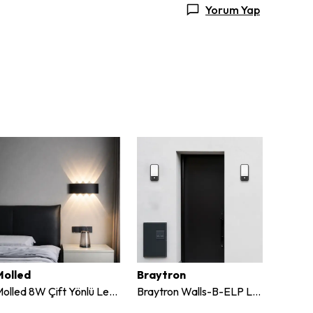
Yorum Yap
Molled
Braytron
Jupite
Molled 8W Çift Yönlü Led Duvar Aplik
Braytron Walls-B-ELP Led Duvar Aplik Sensörlü 20W