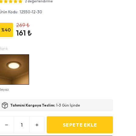
2 değerlendirme
Ürün Kodu
:
12550-12-30
269 ₺
%
40
161 ₺
Renk
Beyaz
Tahmini Kargoya Teslim:
1-3 Gün İçinde
SEPETE EKLE