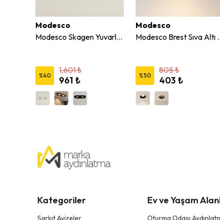
Modesco
Modesco
Jupiter Yuvarlak Sıva Altı Sabit Spot LS451 S
Modesco Skagen Yuvarlak 2'li Sıva Altı Hareketli Spot
Modesco Brest Sıva 
1,601 ₺
805 ₺
%
40
%
50
961 ₺
403 ₺
Kategoriler
Ev ve Yaşam Alanl
Sarkıt Avizeler
Oturma Odası Aydınlatm