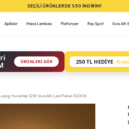
SEÇİLİ ÜRÜNLERDE %50 İNDİRİM!
Aplikler
Masa Lambası
Plafonyer
Ray Spot
Sıva Altı
ri
250 TL HEDİYE
- Kup
ÜRÜNLERI GÖR
M
ang Yuvarlak 12W Sıva Altı Led Panel 3000K