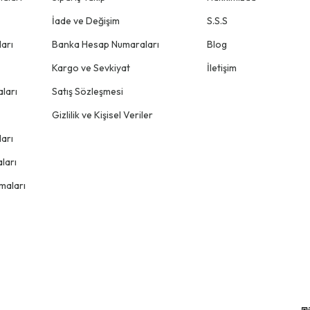
İade ve Değişim
S.S.S
arı
Banka Hesap Numaraları
Blog
Kargo ve Sevkiyat
İletişim
ları
Satış Sözleşmesi
Gizlilik ve Kişisel Veriler
arı
ları
maları