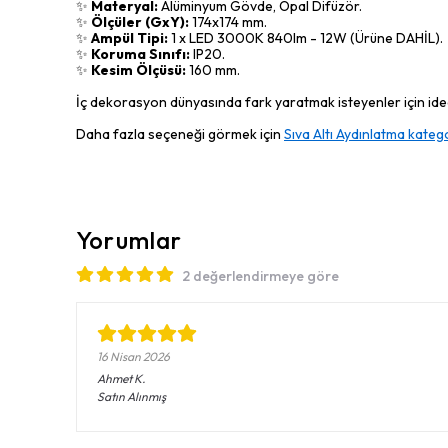
✨
Materyal:
Alüminyum Gövde, Opal Difüzör.
✨
Ölçüler (GxY):
174x174 mm.
✨
Ampül Tipi:
1 x LED 3000K 840lm - 12W (Ürüne DAHİL).
✨
Koruma Sınıfı:
IP20.
✨
Kesim Ölçüsü:
160 mm.
İç dekorasyon dünyasında fark yaratmak isteyenler için ideal
Daha fazla seçeneği görmek için
Sıva Altı Aydınlatma katego
Yorumlar
2 değerlendirmeye göre
16 Nisan 2026
Ahmet
K.
Satın Alınmış