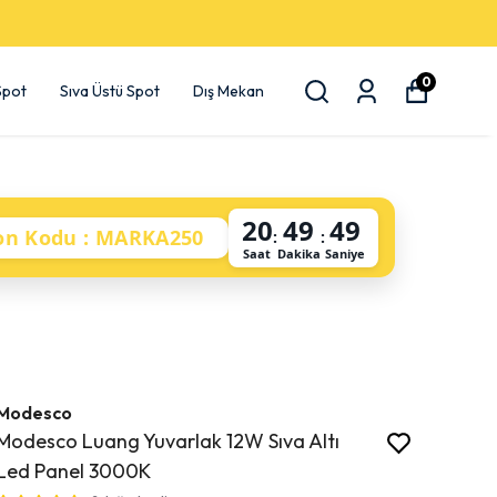
0
 Spot
Sıva Üstü Spot
Dış Mekan
20
49
49
on Kodu : MARKA250
:
:
Saat
Dakika
Saniye
Modesco
Modesco Luang Yuvarlak 12W Sıva Altı
Led Panel 3000K