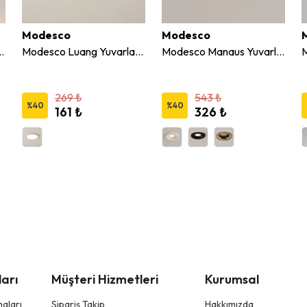
Modesco
Modesco
Altı Hareketli Spot
Modesco Luang Yuvarlak 12W Sıva Altı Led Panel 4000K
Modesco Manaus Yuvarlak Sıva Altı Sabit Spot
269 ₺
543 ₺
%
40
%
40
161 ₺
326 ₺
arı
Müşteri Hizmetleri
Kurumsal
aları
Sipariş Takip
Hakkımızda