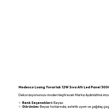
Modesco Luang Yuvarlak 12W Sıva Altı Led Panel 30
Dekorasyonunuzu modernleştirecek Marka Aydınlatma imzalı sı
✨
Renk Seçenekleri:
Beyaz.
✨
Görünüm:
Beyaz tonlarında, estetik uyum ve çağdaş çizg