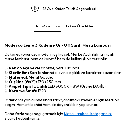
12 Aya Kadar Taksit Seçenekleri
Ürün Açıklaması
Teknik Özellikler
Modesco Lumo 3 Kademe On-Off Şarjlı Masa Lambası
Dekorasyonunuzu modernleştirecek Marka Aydınlatma imzalı
masa lambası, hem dekoratif hem de kullanışlı bir tercihtir.
✨
Renk Seçenekleri:
Mavi, Sarı, Turuncu.
✨
Görünüm:
Sarı tonlarında, evinize şıklık ve karakter kazandırır.
✨
Materyal:
Metal Gövde.
✨
Ölçüler (GxY):
130x230 mm.
✨
Ampül Tipi:
1 x Dahili LED 3000K - 3W (Ürüne DAHİL).
✨
Koruma Sınıfı:
IP20.
İç dekorasyon dünyasında fark yaratmak isteyenler için ideal bir
seçim. Hem stil sahibi hem de dayanıklı bir yapı sunar.
Daha fazla seçeneği görmek için
Masa Lambası kategorisini
ziyaret edebilirsiniz.