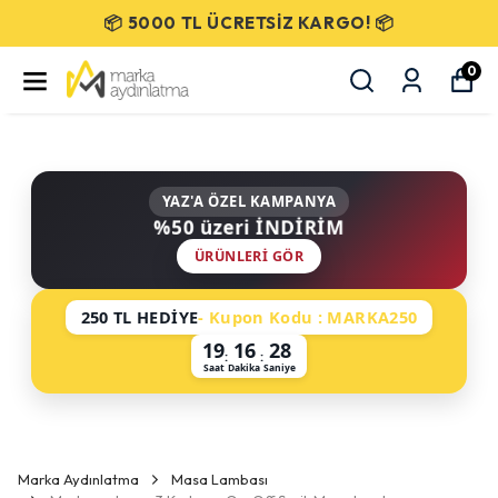
SEÇİLİ ÜRÜNLERDE %50 İNDİRİM!
0
YAZ'A ÖZEL KAMPANYA
%50 üzeri İNDİRİM
ÜRÜNLERI GÖR
250 TL HEDİYE
- Kupon Kodu : MARKA250
19
16
27
:
:
Saat
Dakika
Saniye
Marka Aydınlatma
Masa Lambası