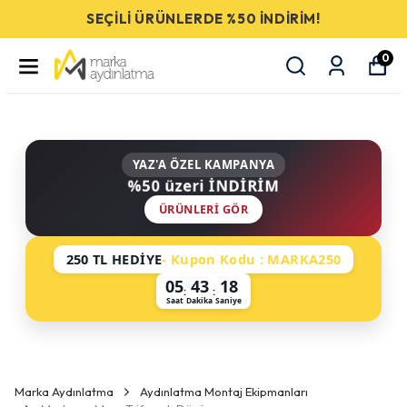
SEÇİLİ ÜRÜNLERDE %50 İNDİRİM!
0
YAZ'A ÖZEL KAMPANYA
%50 üzeri İNDİRİM
ÜRÜNLERI GÖR
250 TL HEDİYE
- Kupon Kodu : MARKA250
05
43
17
:
:
Saat
Dakika
Saniye
Marka Aydınlatma
Aydınlatma Montaj Ekipmanları