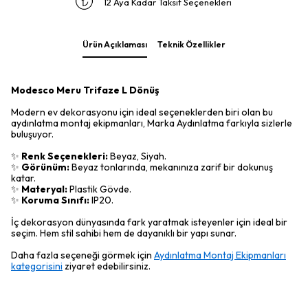
12 Aya Kadar Taksit Seçenekleri
Ürün Açıklaması
Teknik Özellikler
Modesco Meru Trifaze L Dönüş
Modern ev dekorasyonu için ideal seçeneklerden biri olan bu
aydınlatma montaj ekipmanları, Marka Aydınlatma farkıyla sizlerle
buluşuyor.
✨
Renk Seçenekleri:
Beyaz, Siyah.
✨
Görünüm:
Beyaz tonlarında, mekanınıza zarif bir dokunuş
katar.
✨
Materyal:
Plastik Gövde.
✨
Koruma Sınıfı:
IP20.
İç dekorasyon dünyasında fark yaratmak isteyenler için ideal bir
seçim. Hem stil sahibi hem de dayanıklı bir yapı sunar.
Daha fazla seçeneği görmek için
Aydınlatma Montaj Ekipmanları
kategorisini
ziyaret edebilirsiniz.