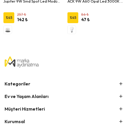
Jupiter 9W Smd Spot Led Modül Ampül 4000K
ACK 9W A60 Opal Led 3000K Ampül E27
257 ₺
86 ₺
%
45
%
45
142 ₺
47 ₺
Kategoriler
Ev ve Yaşam Alanları
Müşteri Hizmetleri
Kurumsal