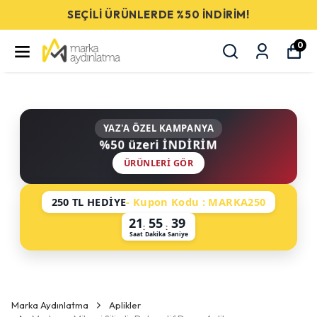
SEÇİLİ ÜRÜNLERDE %50 İNDİRİM!
0
YAZ'A ÖZEL KAMPANYA
%50 üzeri İNDİRİM
ÜRÜNLERI GÖR
250 TL HEDİYE
- Kupon Kodu : MARKA250
21
55
38
:
:
Saat
Dakika
Saniye
Marka Aydınlatma
Aplikler