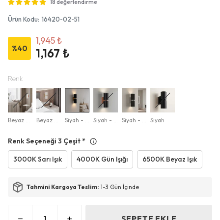
18 değerlendirme
Ürün Kodu
:
16420-02-51
1,945 ₺
%
40
1,167 ₺
Renk
Beyaz - Rose Gold
Beyaz - Gold
Siyah - Gold
Siyah - Rose Gold
Siyah - Krom
Siyah
Renk Seçeneği 3 Çeşit
*
3000K Sarı Işık
4000K Gün Işığı
6500K Beyaz Işık
Tahmini Kargoya Teslim:
1-3 Gün İçinde
SEPETE EKLE