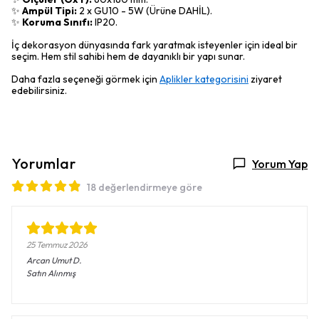
✨
Ampül Tipi:
2 x GU10 - 5W (Ürüne DAHİL).
✨
Koruma Sınıfı:
IP20.
İç dekorasyon dünyasında fark yaratmak isteyenler için ideal bir
seçim. Hem stil sahibi hem de dayanıklı bir yapı sunar.
Daha fazla seçeneği görmek için
Aplikler kategorisini
ziyaret
edebilirsiniz.
Yorumlar
Yorum Yap
18 değerlendirmeye göre
25 Temmuz 2026
Arcan Umut
D.
Satın Alınmış