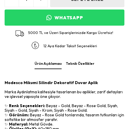
WHATSAPP
5000 TL ve Üzeri Siparişlerinizde Kargo Ücretsiz!
12 Aya Kadar Taksit Seçenekleri
Ürün Açıklaması
Teknik Özellikler
Modesco Mikumi Silindir Dekoratif Duvar Aplik
Marka Aydınlatma kalitesiyle tasarlanan bu aplikler, zarif detayları
ve işlevsel yapısıyla öne çıkıyor.
✨
Renk Seçenekleri:
Beyaz - Gold, Beyaz - Rose Gold, Siyah,
Siyah - Gold, Siyah - Krom, Siyah - Rose Gold.
✨
Görünüm:
Beyaz - Rose Gold tonlarında, tasarım tutkunları için
sofistike bir atmosfer yaratır.
✨
Materyal:
Metal Gövde.
✨
Ölçüler (GxY):
60x180 mm.