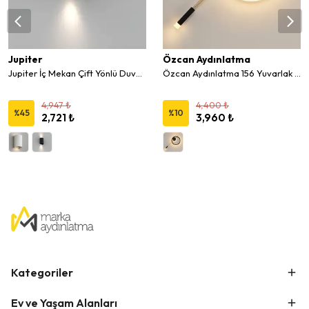
Jupiter
Özcan Aydınlatma
Jupiter İç Mekan Çift Yönlü Duvar Aplik EV600 B
Özcan Aydınlatma 156 Yuvarlak Metal Siyah Pano Duvar Aplik
4,947 ₺
4,400 ₺
%
45
%
10
2,721 ₺
3,960 ₺
Kategoriler
Ev ve Yaşam Alanları