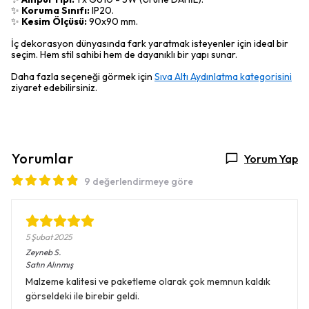
✨
Koruma Sınıfı:
IP20.
✨
Kesim Ölçüsü:
90x90 mm.
İç dekorasyon dünyasında fark yaratmak isteyenler için ideal bir
seçim. Hem stil sahibi hem de dayanıklı bir yapı sunar.
Daha fazla seçeneği görmek için
Sıva Altı Aydınlatma kategorisini
ziyaret edebilirsiniz.
Yorumlar
Yorum Yap
9 değerlendirmeye göre
5 Şubat 2025
Zeyneb
S.
Satın Alınmış
Malzeme kalitesi ve paketleme olarak çok memnun kaldık
görseldeki ile birebir geldi.