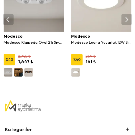
Modesco
Modesco
Modesco Klaipeda Oval 2'li Sıva Altı Hareketli Spot
Modesco Luang Yuvarlak 12W Sıva Altı Led Panel 4000K
2,745 ₺
269 ₺
%
40
%
40
1,647 ₺
161 ₺
Kategoriler