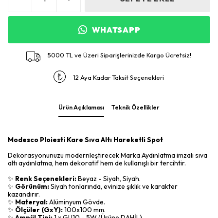
WHATSAPP
5000 TL ve Üzeri Siparişlerinizde Kargo Ücretsiz!
12 Aya Kadar Taksit Seçenekleri
Ürün Açıklaması
Teknik Özellikler
Modesco Ploiesti Kare Sıva Altı Hareketli Spot
Dekorasyonunuzu modernleştirecek Marka Aydınlatma imzalı sıva
altı aydınlatma, hem dekoratif hem de kullanışlı bir tercihtir.
✨
Renk Seçenekleri:
Beyaz - Siyah, Siyah.
✨
Görünüm:
Siyah tonlarında, evinize şıklık ve karakter
kazandırır.
✨
Materyal:
Alüminyum Gövde.
✨
Ölçüler (GxY):
100x100 mm.
✨
Ampül Tipi:
1 x GU10 - 5W (Ürüne DAHİL).