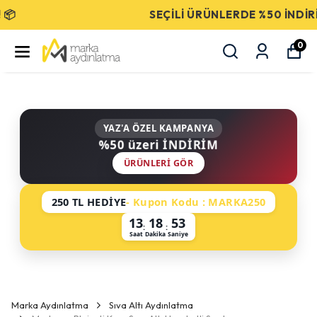
SEÇİLİ ÜRÜNLERDE %50 İNDİRİM!
0
YAZ'A ÖZEL KAMPANYA
%50 üzeri İNDİRİM
ÜRÜNLERI GÖR
250 TL HEDİYE
- Kupon Kodu : MARKA250
13
18
53
:
:
Saat
Dakika
Saniye
Marka Aydınlatma
Sıva Altı Aydınlatma