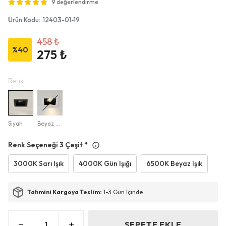
9 değerlendirme
Ürün Kodu
:
12403-01-19
458 ₺
%
40
275 ₺
Renk
Siyah
Beyaz - Siyah
Renk Seçeneği 3 Çeşit
*
3000K Sarı Işık
4000K Gün Işığı
6500K Beyaz Işık
Tahmini Kargoya Teslim:
1-3 Gün İçinde
SEPETE EKLE