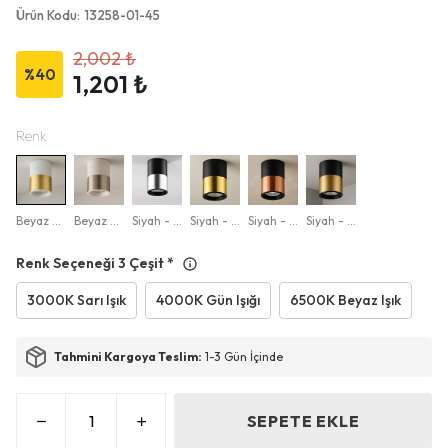
Ürün Kodu
:
13258-01-45
2,002 ₺
%
40
1,201 ₺
Renk
Beyaz - Eskitme
Beyaz - İnox
Siyah - Krom
Siyah - Gold
Siyah - Rose Gold
Siyah - Eskitme
Renk Seçeneği 3 Çeşit
*
3000K Sarı Işık
4000K Gün Işığı
6500K Beyaz Işık
Tahmini Kargoya Teslim:
1-3 Gün İçinde
SEPETE EKLE