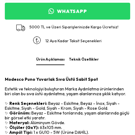
WHATSAPP
5000 TL ve Üzeri Siparişlerinizde Kargo Ücretsiz!
12 Aya Kadar Taksit Seçenekleri
Ürün Açıklaması
Teknik Özellikler
Modesco Puno Yuvarlak Sıva Üstü Sabit Spot
Estetik ve teknolojiyi buluşturan Marka Aydınlatma ürünlerinden
biri olan bu sıva üstü aydınlatma, yaşam alanlarınıza şıklık katıyor.
✨
Renk Seçenekleri:
Beyaz - Eskitme, Beyaz - İnox, Siyah -
Eskitme, Siyah - Gold, Siyah - Krom, Siyah - Rose Gold.
✨
Görünüm:
Beyaz - Eskitme tonlarında, yaşam alanlarında güçlü
bir görsel etki yaratır.
✨
Materyal:
Alüminyum Gövde.
✨
Ölçüler (GxY):
63x105 mm.
✨
Ampül Tipi:
1 x GU10 - 5W (Ürüne DAHİL).