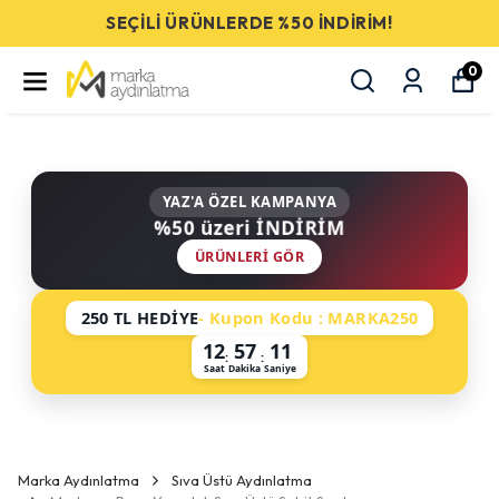
SEÇİLİ ÜRÜNLERDE %50 İNDİRİM!
0
YAZ'A ÖZEL KAMPANYA
%50 üzeri İNDİRİM
ÜRÜNLERI GÖR
250 TL HEDİYE
- Kupon Kodu : MARKA250
12
57
10
:
:
Saat
Dakika
Saniye
Marka Aydınlatma
Sıva Üstü Aydınlatma