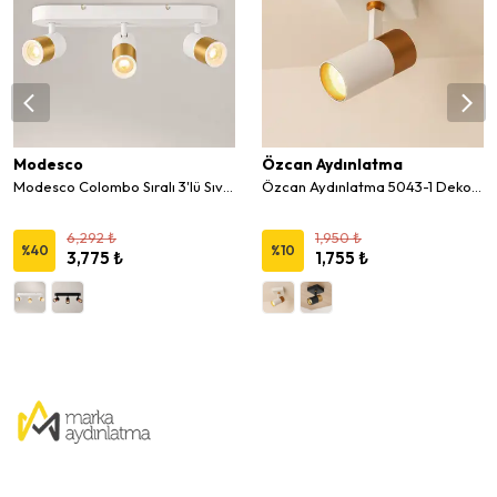
Modesco
Özcan Aydınlatma
Modesco Colombo Sıralı 3'lü Sıva Üstü Hareketli Spot
Özcan Aydınlatma 5043-1 Dekoratif Sıva Üstü Sabit Spot
6,292 ₺
1,950 ₺
%
40
%
10
3,775 ₺
1,755 ₺