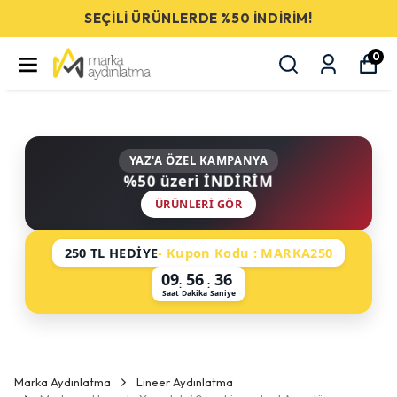
SEÇİLİ ÜRÜNLERDE %50 İNDİRİM!
0
YAZ'A ÖZEL KAMPANYA
%50 üzeri İNDİRİM
ÜRÜNLERI GÖR
250 TL HEDİYE
- Kupon Kodu : MARKA250
09
56
36
:
:
Saat
Dakika
Saniye
Marka Aydınlatma
Lineer Aydınlatma