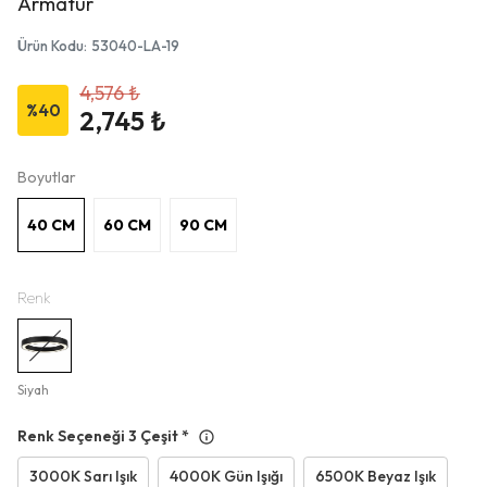
Armatür
Ürün Kodu
:
53040-LA-19
4,576 ₺
%
40
2,745 ₺
Boyutlar
40 CM
60 CM
90 CM
Renk
Siyah
Renk Seçeneği 3 Çeşit
*
3000K Sarı Işık
4000K Gün Işığı
6500K Beyaz Işık