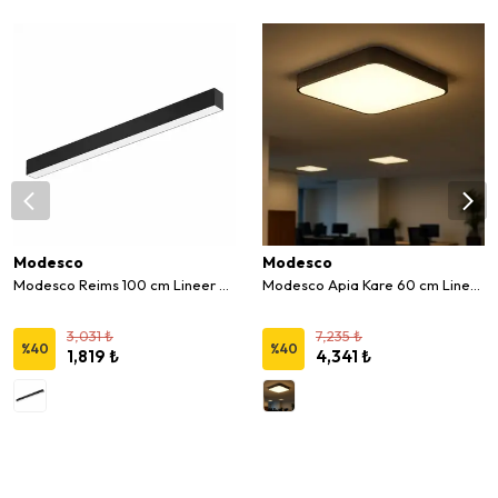
Modesco
Modesco
Modesco Reims 100 cm Lineer Led Armatür
Modesco Apia Kare 60 cm Lineer Led Armatür
3,031 ₺
7,235 ₺
%
40
%
40
1,819 ₺
4,341 ₺