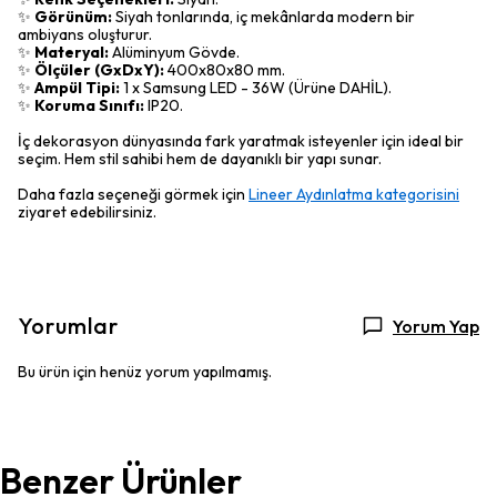
✨
Görünüm:
Siyah tonlarında, iç mekânlarda modern bir
ambiyans oluşturur.
✨
Materyal:
Alüminyum Gövde.
✨
Ölçüler (GxDxY):
400x80x80 mm.
✨
Ampül Tipi:
1 x Samsung LED - 36W (Ürüne DAHİL).
✨
Koruma Sınıfı:
IP20.
İç dekorasyon dünyasında fark yaratmak isteyenler için ideal bir
seçim. Hem stil sahibi hem de dayanıklı bir yapı sunar.
Daha fazla seçeneği görmek için
Lineer Aydınlatma kategorisini
ziyaret edebilirsiniz.
Yorumlar
Yorum Yap
Bu ürün için henüz yorum yapılmamış.
Benzer Ürünler