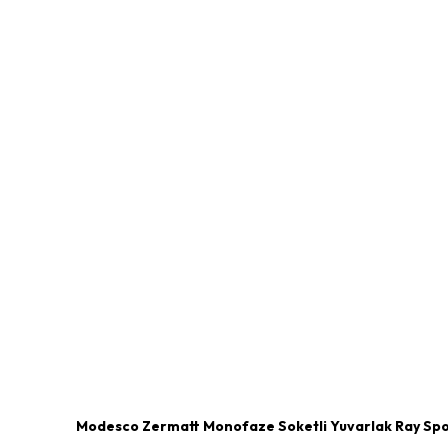
Modesco Zermatt Monofaze Soketli Yuvarlak Ray Sp