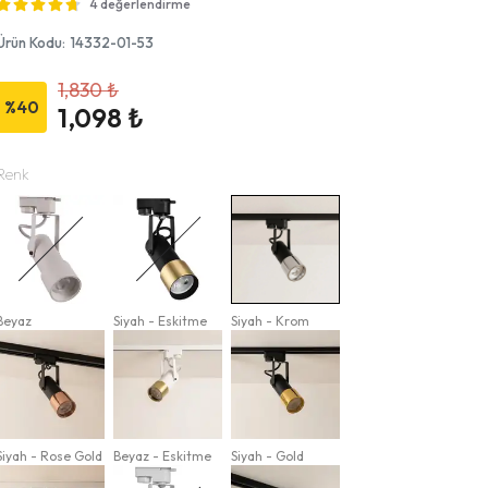
4 değerlendirme
Ürün Kodu
:
14332-01-53
1,830 ₺
%
40
1,098 ₺
Renk
Beyaz
Siyah - Eskitme
Siyah - Krom
Siyah - Rose Gold
Beyaz - Eskitme
Siyah - Gold