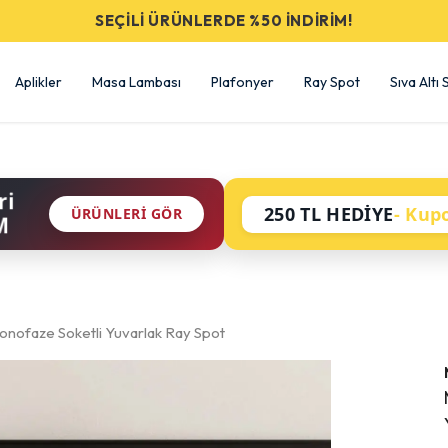
SEÇİLİ ÜRÜNLERDE %50 İNDİRİM!
Aplikler
Masa Lambası
Plafonyer
Ray Spot
Sıva Altı
ri
250 TL HEDİYE
- Kup
ÜRÜNLERI GÖR
M
nofaze Soketli Yuvarlak Ray Spot