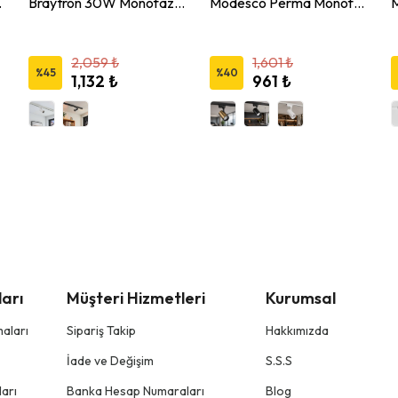
 Ray Spot
Braytron 30W Monofaze Hareketli Ray Spot 3 Renk
Modesco Perma Monofaze Soketli Ray Spot
2,059 ₺
1,601 ₺
%
45
%
40
1,132 ₺
961 ₺
arı
Müşteri Hizmetleri
Kurumsal
aları
Sipariş Takip
Hakkımızda
İade ve Değişim
S.S.S
arı
Banka Hesap Numaraları
Blog