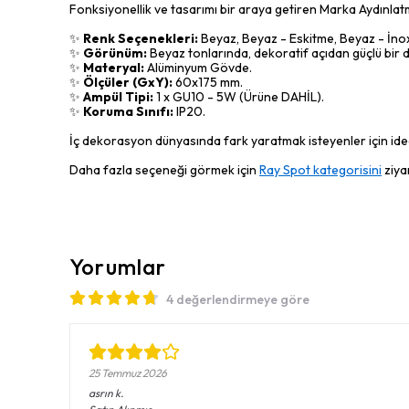
Fonksiyonellik ve tasarımı bir araya getiren Marka Aydınla
✨
Renk Seçenekleri:
Beyaz, Beyaz - Eskitme, Beyaz - İnox,
✨
Görünüm:
Beyaz tonlarında, dekoratif açıdan güçlü bir d
✨
Materyal:
Alüminyum Gövde.
✨
Ölçüler (GxY):
60x175 mm.
✨
Ampül Tipi:
1 x GU10 - 5W (Ürüne DAHİL).
✨
Koruma Sınıfı:
IP20.
İç dekorasyon dünyasında fark yaratmak isteyenler için ideal
Daha fazla seçeneği görmek için
Ray Spot kategorisini
ziyar
Yorumlar
4 değerlendirmeye göre
25 Temmuz 2026
asrın
k.