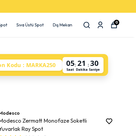
0
 Spot
Sıva Üstü Spot
Dış Mekan
05
21
29
on Kodu : MARKA250
:
:
Saat
Dakika
Saniye
Modesco
Modesco Zermatt Monofaze Soketli
Yuvarlak Ray Spot