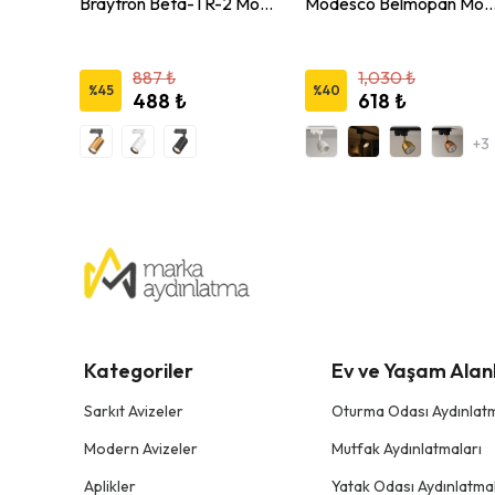
Jupiter 7W Monofaze Soketli Hareketli Ray Spot LR659
Braytron Beta-TR-2 Monofaze Soketli Ray Spot
Modesco Belmopan Monofaze Soketli Yuvarlak
887 ₺
1,030 ₺
%
45
%
40
488 ₺
618 ₺
+3
Kategoriler
Ev ve Yaşam Alanl
Sarkıt Avizeler
Oturma Odası Aydınlatm
Modern Avizeler
Mutfak Aydınlatmaları
Aplikler
Yatak Odası Aydınlatmal