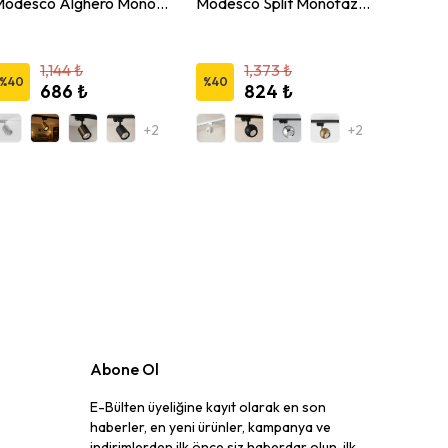
Modesco Alghero Monofaze Soketli Yuvarlak Ray Spot
Modesco Split Monofaze Soketli Yuvarlak Ray Spot
1,144 ₺
1,373 ₺
%
40
%
40
%
40
686 ₺
824 ₺
+2
+2
Abone Ol
E-Bülten üyeliğine kayıt olarak en son
haberler, en yeni ürünler, kampanya ve
indirimlerden ilk önce siz haberdar olun, ilk