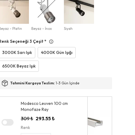
Beyaz - Platin
Beyaz - İnox
Siyah
Renk Seçeneği 3 Çeşit
*
3000K Sarı Işık
4000K Gün Işığı
6500K Beyaz Işık
Tahmini Kargoya Teslim:
1-3 Gün İçinde
Modesco Leuven 100 cm
Monofaze Ray
309 ₺
293.55 ₺
Renk