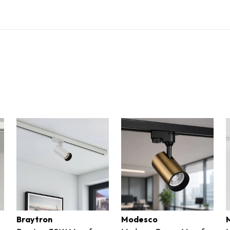
Braytron
Modesco