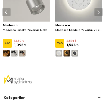
Modesco
Modesco
Modesco Lusaka Yuvarlak Dekoratif Duvar Aplik
Modesco Mindelo Yuvarlak 22 cm LED Desenli Duvar Aplik
1,830 ₺
2,574 ₺
%
40
%
40
1,098 ₺
1,544 ₺
Kategoriler