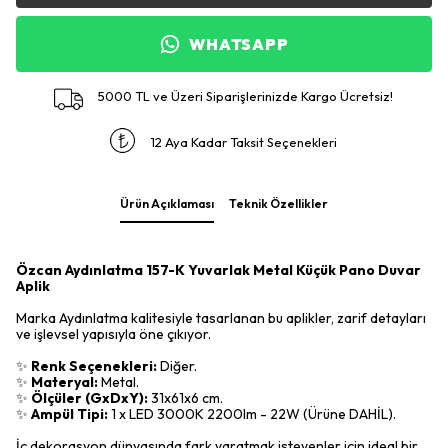
WHATSAPP
5000 TL ve Üzeri Siparişlerinizde Kargo Ücretsiz!
12 Aya Kadar Taksit Seçenekleri
Ürün Açıklaması
Teknik Özellikler
Özcan Aydınlatma 157-K Yuvarlak Metal Küçük Pano Duvar
Aplik
Marka Aydınlatma kalitesiyle tasarlanan bu aplikler, zarif detayları
ve işlevsel yapısıyla öne çıkıyor.
✨
Renk Seçenekleri:
Diğer.
✨
Materyal:
Metal.
✨
Ölçüler (GxDxY):
31x61x6 cm.
✨
Ampül Tipi:
1 x LED 3000K 2200lm - 22W (Ürüne DAHİL).
İç dekorasyon dünyasında fark yaratmak isteyenler için ideal bir