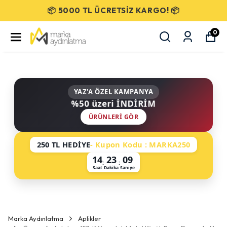
📦 5000 TL ÜCRETSİZ KARGO! 📦
0
YAZ'A ÖZEL KAMPANYA
%50 üzeri İNDİRİM
ÜRÜNLERI GÖR
250 TL HEDİYE
- Kupon Kodu : MARKA250
14
23
08
:
:
Saat
Dakika
Saniye
Marka Aydınlatma
Aplikler