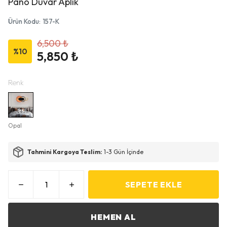
Pano Duvar Aplik
Ürün Kodu
:
157-K
6,500 ₺
%
10
5,850 ₺
Renk
Opal
Tahmini Kargoya Teslim:
1-3 Gün İçinde
SEPETE EKLE
HEMEN AL