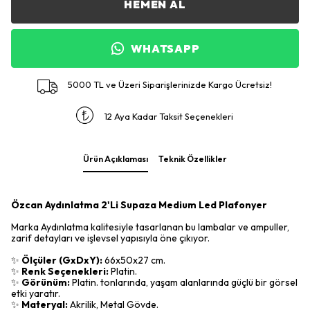
HEMEN AL
WHATSAPP
5000 TL ve Üzeri Siparişlerinizde Kargo Ücretsiz!
12 Aya Kadar Taksit Seçenekleri
Ürün Açıklaması
Teknik Özellikler
Özcan Aydınlatma 2'Li Supaza Medium Led Plafonyer
Marka Aydınlatma kalitesiyle tasarlanan bu lambalar ve ampuller,
zarif detayları ve işlevsel yapısıyla öne çıkıyor.
✨
Ölçüler (GxDxY):
66x50x27 cm.
✨
Renk Seçenekleri:
Platin.
✨
Görünüm:
Platin. tonlarında, yaşam alanlarında güçlü bir görsel
etki yaratır.
✨
Materyal:
Akrilik, Metal Gövde.