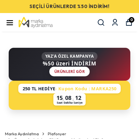
SEÇİLİ ÜRÜNLERDE %50 İNDİRİM!
0
YAZ'A ÖZEL KAMPANYA
%50 üzeri İNDİRİM
ÜRÜNLERI GÖR
250 TL HEDİYE
- Kupon Kodu : MARKA250
15
08
12
:
:
Saat
Dakika
Saniye
Marka Aydınlatma
Plafonyer