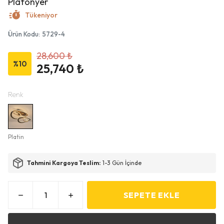
Plafonyer
Tükeniyor
Ürün Kodu
:
5729-4
28,600 ₺
%
10
25,740 ₺
Renk
Platin
Tahmini Kargoya Teslim:
1-3 Gün İçinde
SEPETE EKLE