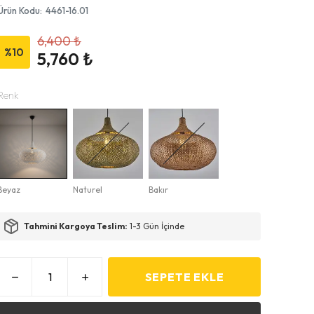
Ürün Kodu
:
4461-16.01
6,400 ₺
%
10
5,760 ₺
Renk
Beyaz
Naturel
Bakır
Tahmini Kargoya Teslim:
1-3 Gün İçinde
SEPETE EKLE