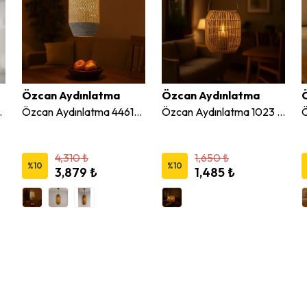
Özcan Aydınlatma
Özcan Aydınlatma
ır Sarkıt Avize
Özcan Aydınlatma 4461-11 Tekli Dekoratif Hasır Sarkıt Avize
Özcan Aydınlatma 1023 Dekoratif 24 cm Bambu Mumluk
4,310 ₺
1,650 ₺
%
10
%
10
3,879 ₺
1,485 ₺