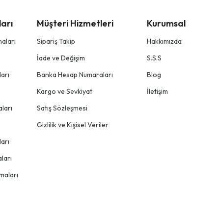
arı
Müşteri Hizmetleri
Kurumsal
aları
Sipariş Takip
Hakkımızda
İade ve Değişim
S.S.S
arı
Banka Hesap Numaraları
Blog
Kargo ve Sevkiyat
İletişim
ları
Satış Sözleşmesi
Gizlilik ve Kişisel Veriler
arı
ları
maları