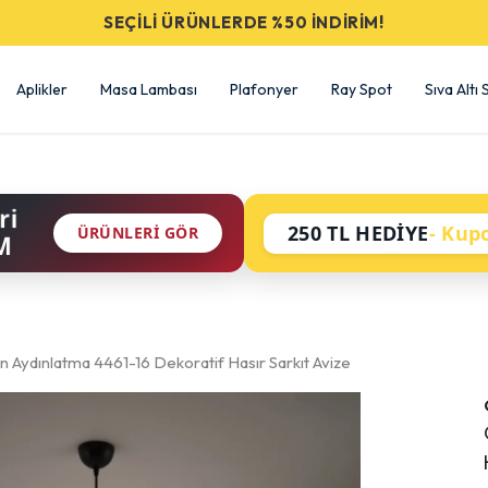
SEÇİLİ ÜRÜNLERDE %50 İNDİRİM!
Aplikler
Masa Lambası
Plafonyer
Ray Spot
Sıva Altı
ri
250 TL HEDİYE
- Kup
ÜRÜNLERI GÖR
M
 Aydınlatma 4461-16 Dekoratif Hasır Sarkıt Avize