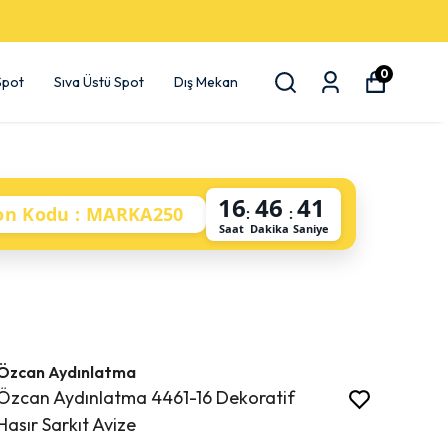
0
 Spot
Sıva Üstü Spot
Dış Mekan
16
46
41
on Kodu : MARKA250
:
:
Saat
Dakika
Saniye
Özcan Aydınlatma
Özcan Aydınlatma 4461-16 Dekoratif
Hasır Sarkıt Avize