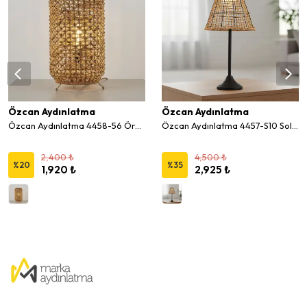
Özcan Aydınlatma
Özcan Aydınlatma
Özcan Aydınlatma 4458-56 Örgülü Hasır Masa Lambası
Özcan Aydınlatma 4457-S10 Solar Hasır LED Masa Lambası
2,400 ₺
4,500 ₺
%
20
%
35
1,920 ₺
2,925 ₺