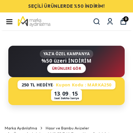
SEÇİLİ ÜRÜNLERDE %50 İNDİRİM!
0
YAZ'A ÖZEL KAMPANYA
%50 üzeri İNDİRİM
ÜRÜNLERI GÖR
250 TL HEDİYE
- Kupon Kodu : MARKA250
13
09
15
:
:
Saat
Dakika
Saniye
Marka Aydınlatma
Hasır ve Bambu Avizeler