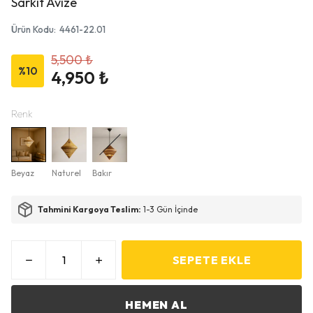
Sarkıt Avize
Ürün Kodu
:
4461-22.01
5,500 ₺
%
10
4,950 ₺
Renk
Beyaz
Naturel
Bakır
Tahmini Kargoya Teslim:
1-3 Gün İçinde
SEPETE EKLE
HEMEN AL