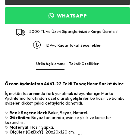
WHATSAPP
5000 TL ve Üzeri Siparişlerinizde Kargo Ücretsiz!
12 Aya Kadar Taksit Seçenekleri
Ürün Açıklaması
Teknik Özellikler
Özcan Aydınlatma 4461-22 Tekli Topaç Hasır Sarkıt Avize
İç mekân tasarımında fark yaratmak isteyenler için Marka
Aydınlatma tarafından özel olarak geliştirilen bu hasır ve bambu
avizeler, dikkat çekici detaylarla donatıldı.
✨
Renk Seçenekleri:
Bakır, Beyaz, Naturel.
✨
Görünüm:
Beyaz tonlarında, evinize şıklık ve karakter
kazandırır.
✨
Materyal:
Hasır Şapka.
✨
Ölçüler (GxDxY):
20x20x120 cm.