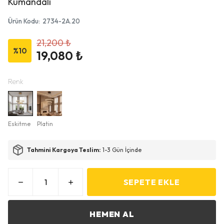
Kumandalı
Ürün Kodu
:
2734-2A.20
21,200 ₺
%
10
19,080 ₺
Renk
Eskitme
Platin
Tahmini Kargoya Teslim:
1-3 Gün İçinde
SEPETE EKLE
HEMEN AL