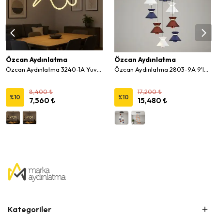
Özcan Aydınlatma
Özcan Aydınlatma
Özcan Aydınlatma 3240-1A Yuvarlak 50 cm Hortum Led Avize
Özcan Aydınlatma 2803-9A 9'lu Dekoratif Led Sarkıt Avize
8,400 ₺
17,200 ₺
%
10
%
10
7,560 ₺
15,480 ₺
Kategoriler