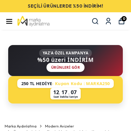
SEÇİLİ ÜRÜNLERDE %50 İNDİRİM!
0
YAZ'A ÖZEL KAMPANYA
%50 üzeri İNDİRİM
ÜRÜNLERI GÖR
250 TL HEDİYE
- Kupon Kodu : MARKA250
12
17
07
:
:
Saat
Dakika
Saniye
Marka Aydınlatma
Modern Avizeler