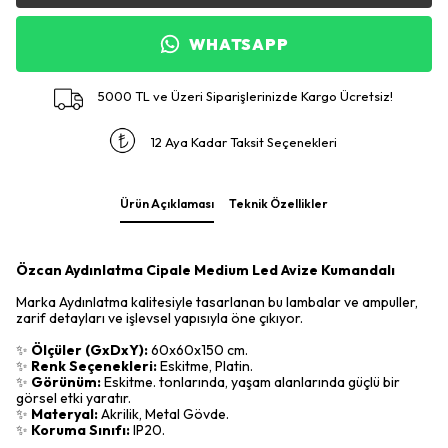
WHATSAPP
5000 TL ve Üzeri Siparişlerinizde Kargo Ücretsiz!
12 Aya Kadar Taksit Seçenekleri
Ürün Açıklaması
Teknik Özellikler
Özcan Aydınlatma Cipale Medium Led Avize Kumandalı
Marka Aydınlatma kalitesiyle tasarlanan bu lambalar ve ampuller,
zarif detayları ve işlevsel yapısıyla öne çıkıyor.
✨
Ölçüler (GxDxY):
60x60x150 cm.
✨
Renk Seçenekleri:
Eskitme, Platin.
✨
Görünüm:
Eskitme. tonlarında, yaşam alanlarında güçlü bir
görsel etki yaratır.
✨
Materyal:
Akrilik, Metal Gövde.
✨
Koruma Sınıfı:
IP20.