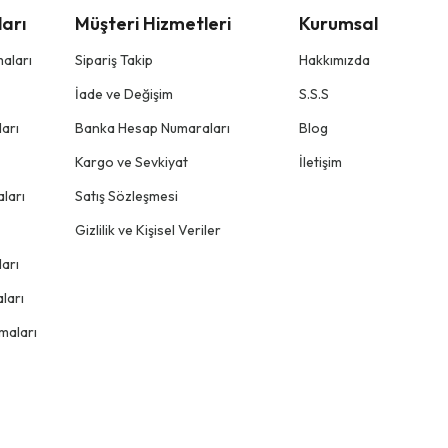
arı
Müşteri Hizmetleri
Kurumsal
aları
Sipariş Takip
Hakkımızda
İade ve Değişim
S.S.S
arı
Banka Hesap Numaraları
Blog
Kargo ve Sevkiyat
İletişim
ları
Satış Sözleşmesi
Gizlilik ve Kişisel Veriler
arı
ları
maları