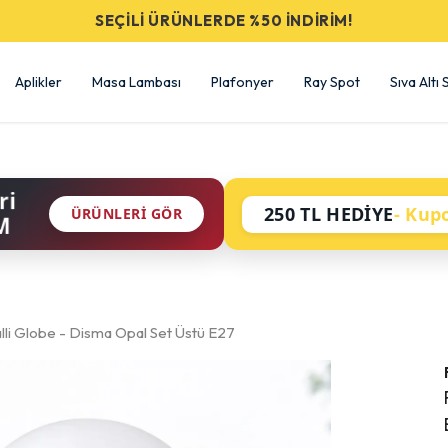
SEÇİLİ ÜRÜNLERDE %50 İNDİRİM!
Aplikler
Masa Lambası
Plafonyer
Ray Spot
Sıva Altı
ri
250 TL HEDİYE
- Kup
ÜRÜNLERI GÖR
M
li Globe - Disma Opal Set Üstü E27