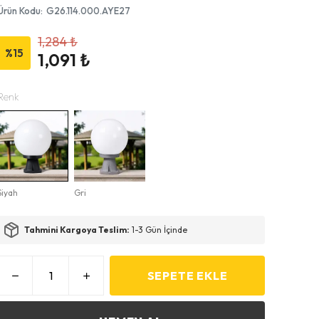
Ürün Kodu
:
G26.114.000.AYE27
1,284 ₺
%
15
1,091 ₺
Renk
Siyah
Gri
Tahmini Kargoya Teslim:
1-3 Gün İçinde
SEPETE EKLE