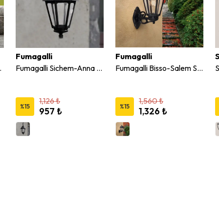
Fumagalli
Fumagalli
rmatür E27
Fumagalli Sichem-Anna Siyah Bahçe Sarkıt E27
Fumagalli Bisso-Salem Siyah Bahçe Duvar Aplik E27
1,126 ₺
1,560 ₺
%
15
%
15
957 ₺
1,326 ₺