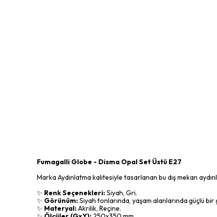
Fumagalli Globe - Disma Opal Set Üstü E27
Marka Aydınlatma kalitesiyle tasarlanan bu dış mekan aydınlat
✨
Renk Seçenekleri:
Siyah, Gri.
✨
Görünüm:
Siyah tonlarında, yaşam alanlarında güçlü bir g
✨
Materyal:
Akrilik, Reçine.
✨
Ölçüler (GxY):
250x350 mm.