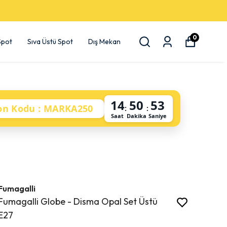
0
 Spot
Sıva Üstü Spot
Dış Mekan
14
50
52
on Kodu : MARKA250
:
:
Saat
Dakika
Saniye
Fumagalli
Fumagalli Globe - Disma Opal Set Üstü
E27