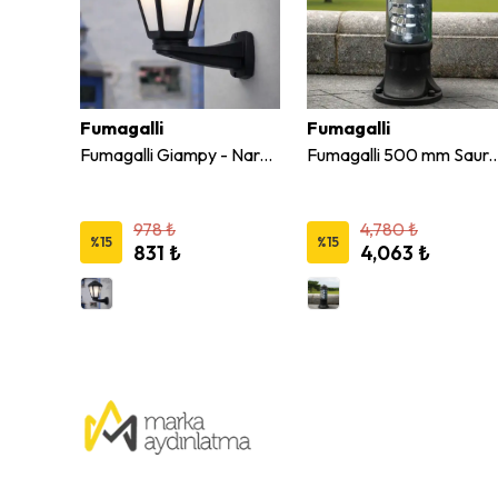
Fumagalli
Fumagalli
Fumagalli Anna - Mikrolot Beyaz Armatür E27
Fumagalli Giampy - Nardo Aplik Opal E27
Fumagalli 500 mm Sauro Bahçe A
978 ₺
4,780 ₺
%
15
%
15
831 ₺
4,063 ₺