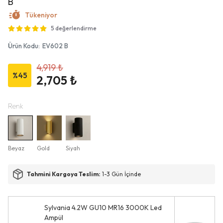
B
Tükeniyor
5 değerlendirme
Ürün Kodu
:
EV602 B
4,919 ₺
%
45
2,705 ₺
Renk
Beyaz
Gold
Siyah
Tahmini Kargoya Teslim:
1-3 Gün İçinde
Sylvania 4.2W GU10 MR16 3000K Led
Ampül