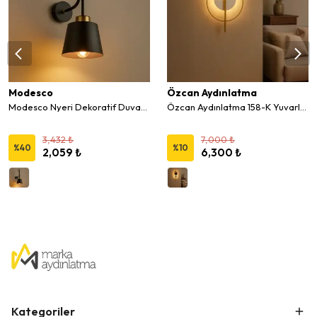
Modesco
Özcan Aydınlatma
Modesco Nyeri Dekoratif Duvar Aplik
Özcan Aydınlatma 158-K Yuvarlak Metal Küçük Pano Duvar Aplik
3,432 ₺
7,000 ₺
%
40
%
10
2,059 ₺
6,300 ₺
Kategoriler