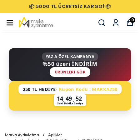
📦 5000 TL ÜCRETSİZ KARGO! 📦
0
YAZ'A ÖZEL KAMPANYA
%50 üzeri İNDİRİM
ÜRÜNLERI GÖR
250 TL HEDİYE
- Kupon Kodu : MARKA250
14
49
52
:
:
Saat
Dakika
Saniye
Marka Aydınlatma
Aplikler