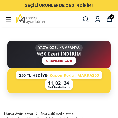
SEÇİLİ ÜRÜNLERDE %50 İNDİRİM!
0
YAZ'A ÖZEL KAMPANYA
%50 üzeri İNDİRİM
ÜRÜNLERI GÖR
250 TL HEDİYE
- Kupon Kodu : MARKA250
11
02
33
:
:
Saat
Dakika
Saniye
Marka Aydınlatma
Sıva Üstü Aydınlatma