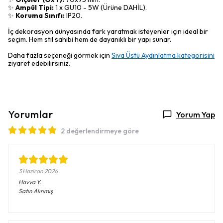
✨
Ampül Tipi:
1 x GU10 - 5W (Ürüne DAHİL).
✨
Koruma Sınıfı:
IP20.
İç dekorasyon dünyasında fark yaratmak isteyenler için ideal bir
seçim. Hem stil sahibi hem de dayanıklı bir yapı sunar.
Daha fazla seçeneği görmek için
Sıva Üstü Aydınlatma kategorisini
ziyaret edebilirsiniz.
Yorumlar
Yorum Yap
2 değerlendirmeye göre
3 Haziran 2026
Havva
Y.
Satın Alınmış