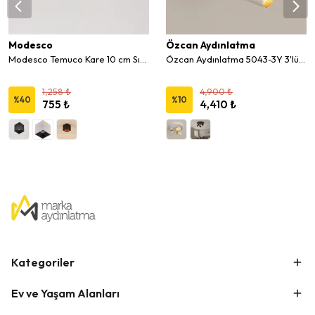
Modesco
Özcan Aydınlatma
Modesco Temuco Kare 10 cm Sıva Üstü Sabit Spot
Özcan Aydınlatma 5043-3Y 3'lü Karışık Sıva Üstü Sabit Spot
1,258 ₺
4,900 ₺
%
40
%
10
755 ₺
4,410 ₺
Kategoriler
Ev ve Yaşam Alanları