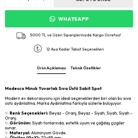
WHATSAPP
5000 TL ve Üzeri Siparişlerinizde Kargo Ücretsiz!
12 Aya Kadar Taksit Seçenekleri
Ürün Açıklaması
Teknik Özellikler
Modesco Minsk Yuvarlak Sıva Üstü Sabit Spot
Modern ev dekorasyonu için ideal seçeneklerden biri olan bu sıva
üstü aydınlatma, Marka Aydınlatma farkıyla sizlerle buluşuyor.
✨
Renk Seçenekleri:
Beyaz - Oranj, Beyaz - Siyah, Siyah, Siyah -
Oranj.
✨
Görünüm:
Siyah tonlarında, estetik uyum ve çağdaş çizgiler
sunar.
✨
Materyal:
Alüminyum Gövde.
✨
Ölçüler (GxY):
70x95 mm.