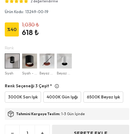
2 değerlendirme
Ürün Kodu
:
13249-00-19
1,030 ₺
%
40
618 ₺
Renk
Siyah
Siyah - Oranj
Beyaz - Oranj
Beyaz - Siyah
Renk Seçeneği 3 Çeşit
*
3000K Sarı Işık
4000K Gün Işığı
6500K Beyaz Işık
Tahmini Kargoya Teslim:
1-3 Gün İçinde
SEPETE EKLE