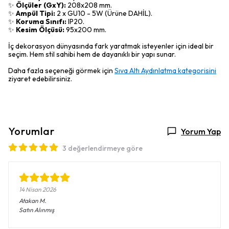
✨
Ölçüler (GxY):
208x208 mm.
✨
Ampül Tipi:
2 x GU10 - 5W (Ürüne DAHİL).
✨
Koruma Sınıfı:
IP20.
✨
Kesim Ölçüsü:
95x200 mm.
İç dekorasyon dünyasında fark yaratmak isteyenler için ideal bir
seçim. Hem stil sahibi hem de dayanıklı bir yapı sunar.
Daha fazla seçeneği görmek için
Sıva Altı Aydınlatma kategorisini
ziyaret edebilirsiniz.
Yorumlar
Yorum Yap
3 değerlendirmeye göre
14 Nisan 2026
Atakan
M.
Satın Alınmış