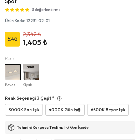
Spot
3 değerlendirme
Ürün Kodu
:
12231-02-01
2,342 ₺
%
40
1,405 ₺
Renk
Beyaz
Siyah
Renk Seçeneği 3 Çeşit
*
3000K Sarı Işık
4000K Gün Işığı
6500K Beyaz Işık
Tahmini Kargoya Teslim:
1-3 Gün İçinde