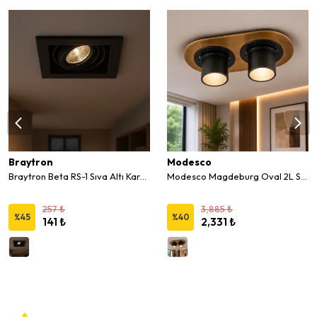
Braytron
Modesco
Braytron Beta RS-1 Sıva Altı Kare Hareketli Spot
Modesco Magdeburg Oval 2L Sıva Altı Hareketli Spot
257 ₺
3,885 ₺
%
45
%
40
141 ₺
2,331 ₺