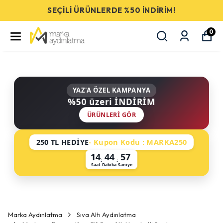
SEÇİLİ ÜRÜNLERDE %50 İNDİRİM!
0
YAZ'A ÖZEL KAMPANYA
%50 üzeri İNDİRİM
ÜRÜNLERI GÖR
250 TL HEDİYE
- Kupon Kodu : MARKA250
14
44
57
:
:
Saat
Dakika
Saniye
Marka Aydınlatma
Sıva Altı Aydınlatma